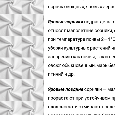
сорняк овощных, яровых зерно
Яровые сорняки
подразделяютс
относят малолетние сорняки,
при температуре почвы 2—4 °
уборки культурных растений и
засорению как почвы, так и се
овсюг обыкновенный, марь бел
птичий и др.
Яровые поздние
сорняки — мал
прорастают при устойчивом пр
плодоносят и отмирают после 