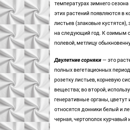
температурах зимнего сезона
этих растений появляются в к
листьев (злаковые кустятся), 
на следующий год. К озимым с
полевой, метлицу обыкновенн
Двулетние сорняки
— это раст
полных вегетационных период
розетку листьев, корневую си
вещества; во второй, использ
генеративные органы, цветут 
относятся донники белый и ле
черная, чертополох курчавый и