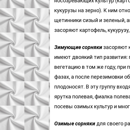
носозревающих культур (карто
кукурузы на зерно). К ним отн
щетинники сизый и зеленый, 
засоряют картофель, кукурузу
Зимующие сорняки
засоряют к
имеют двоякий тип развития: 
вегетацию в том же году, при
фазах, а после перезимовки о
плодоносят. В эту группу вход
ярутка полевая, фиалка полева
посевы озимых культур и мног
Озимые сорняки
для своего р