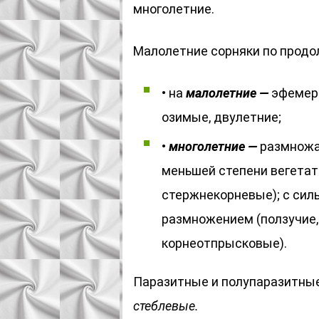
многолетние.
Малолетние сорняки по продо
• на
малолетние —
эфемеры
озимые, двулетние;
•
многолетние —
размножа
меньшей степени вегетат
стержнекорневые); с си
размножением (ползучие,
корнеотпрысковые).
Паразитные и полупаразитные
стеблевые.