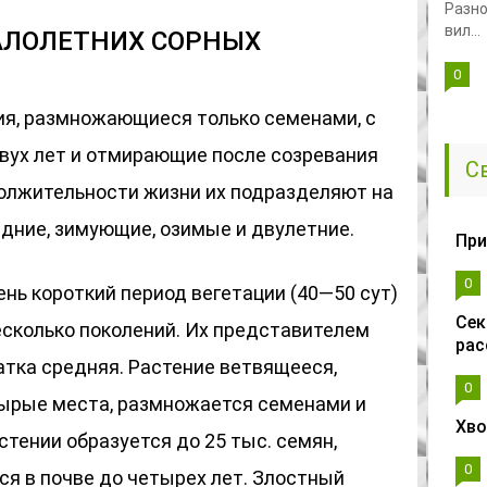
Разно
вил...
АЛОЛЕТНИХ СОРНЫХ
0
ия, размножающиеся только семенами, с
вух лет и отмирающие после созревания
С
должительности жизни их подразделяют на
дние, зимующие, озимые и двулетние.
При
0
нь короткий период вегетации (40—50 сут)
Сек
есколько поколений. Их представителем
рас
атка средняя. Растение ветвящееся,
0
ырые места, размножается семенами и
Хво
стении образуется до 25 тыс. семян,
0
ся в почве до четырех лет. Злостный