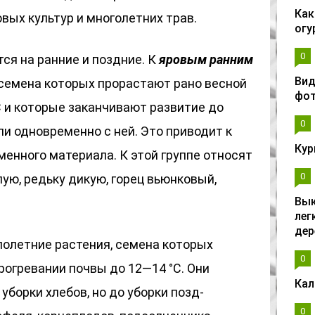
Как
вых культур и многолетних трав.
огу
0
я на ранние и поздние. К
яровым ранним
Вид
 семена которых прорастают рано весной
фо
С и которые заканчивают развитие до
0
ли одновременно с ней. Это приводит к
Кур
менного материала. К этой группе относят
0
ую, редьку дикую, горец вьюнковый,
Вык
лег
дер
олетние растения, семена которых
0
огревании почвы до 12—14 °С. Они
Кал
уборки хлебов, но до уборки позд-
0