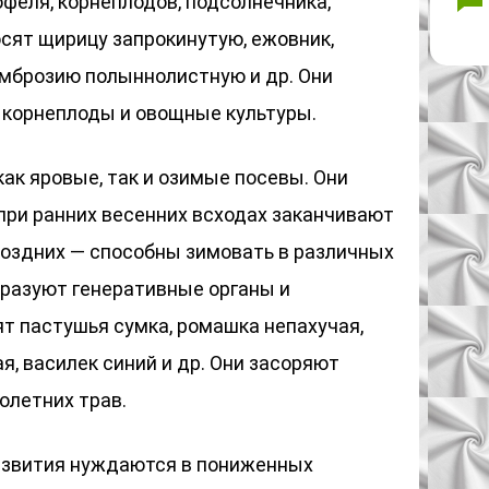
феля, корнеплодов, подсолнечника,
осят щирицу запрокинутую, ежовник,
амброзию полыннолистную и др. Они
, корнеплоды и овощные культуры.
ак яровые, так и озимые посевы. Они
при ранних весенних всходах заканчивают
 поздних — способны зимовать в различных
бразуют генеративные органы и
ят пастушья сумка, ромашка непахучая,
я, василек синий и др. Они засоряют
олетних трав.
азвития нуждаются в пониженных