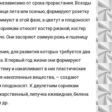
 независимо от срока прорастания. Всходы
онце лета или осенью, формируют розетку
зимуют в этой фазе, а цветут и плодоносят
орнякам относят костер ржаной, костер
ую. Они засоряют озимую рожь и пшеницу
ения, для развития которых требуется два
а. В первый год жизни они формируют
стему и накапливают в них пластические
уя накопленные вещества, — создают
и плодоносят. К двулетним сорнякам
карственный, липучка ежевидная, белена
 др.