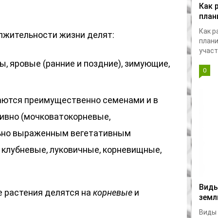
Как 
план
Как р
лжительности жизни делят:
плани
участк
, яровые (ранние и поздние), зимующие,
0
ются преимущественно семенами и в
ивно (мочковатокорневые,
льно выраженным вегетативным
 клубневые, луковичные, корневищные,
Виды
 растения делятся на
корневые
и
земл
Виды 