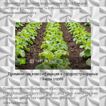
травянистый садовый: выращивание и уход Каждый
цветовод стремится иметь в своей «коллекции»
эксклюзивные сорта...
0
18.11.2019
Применение классификация и распространенные
виды сорго
Применение классификация и распространенные виды сорго
Сорго Введение Сорго (Sorghum) - род одно- и многолетних
растений семейства тонконогових (Poaceae),
охватывающая...