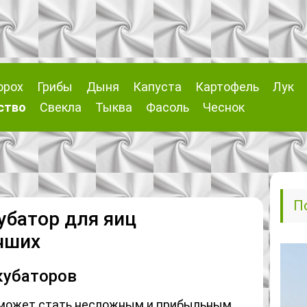
орох
Грибы
Дыня
Капуста
Картофель
Лук
ство
Свекла
Тыква
Фасоль
Чеснок
П
убатор для яиц
чших
кубаторов
может стать несложным и прибыльным