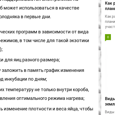
Как 
об может использоваться в качестве
план
лодняка в первые дни.
Как р
плани
участк
еских программ в зависимости от вида
0
режимов, в том числе для такой экзотики
);
и для яиц разного размера;
 заложить в память график изменения
д инкубации по дням;
х температуру не только внутри короба,
авления оптимального режима нагрева;
Виды
земл
 изменение плотности и веса яйца, чтобы
Виды 