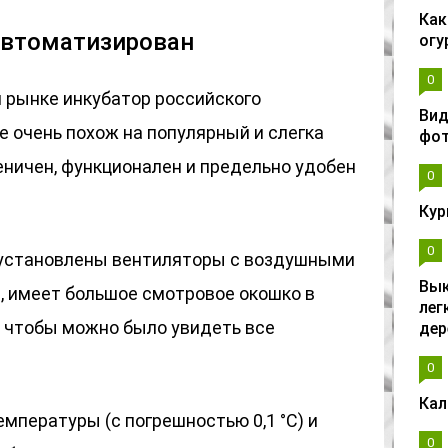
Как
автоматизирован
огу
0
 рынке инкубатор российского
Вид
е очень похож на популярный и слегка
фо
еничен, функционален и предельно удобен
0
Кур
0
 установлены вентиляторы с воздушными
Вык
, имеет большое смотровое окошко в
лег
, чтобы можно было увидеть все
дер
0
Кал
мпературы (с погрешностью 0,1 °С) и
0