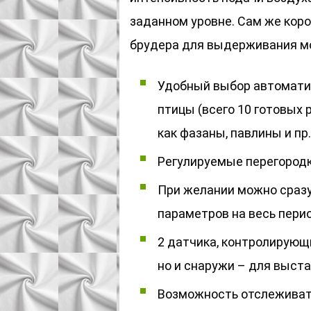
заданном уровне. Сам же кор
брудера для выдерживания мо
Удобный выбор автоматич
птицы (всего 10 готовых 
как фазаны, павлины и пр.
Регулируемые перегородк
При желании можно сразу
параметров на весь перио
2 датчика, контролирующи
но и снаружи – для выст
Возможность отслеживать