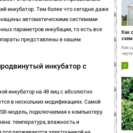
ий инкубатор. Тем более что сегодня даже
снащены автоматическими системами
ных параметров инкубации, то есть все
Как 
схем
аппараты представлены в нашем
Как с
черте
 продвинутый инкубатор с
0
й инкубатор на 48 яиц с абсолютно
тся в нескольких модификациях. Самой
USB-модель, подключаемая к компьютеру.
ана: температура, влажность и
а поддерживаются электроникой на