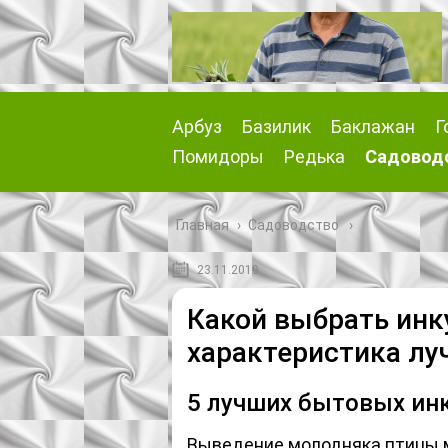
Арбуз
Базилик
Баклажан
Г
Помидоры
Редька
Садовод
Главная
›
Садоводство
23.11.2019
Какой выбрать инк
характеристика лу
5 лучших бытовых ин
Выведение молодняка птицы 