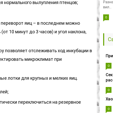
я нормального вылупления птенцов;
Разно
вил...
0
 переворот яиц – в последнем можно
от 10 минут до 3 часов) и угол наклона,
С
у позволяет отслеживать ход инкубации в
При
ектировать микроклимат при
0
Сек
ые лотки для крупных и мелких яиц.
рас
0
лей;
Хво
тически переключиться на резервное
0