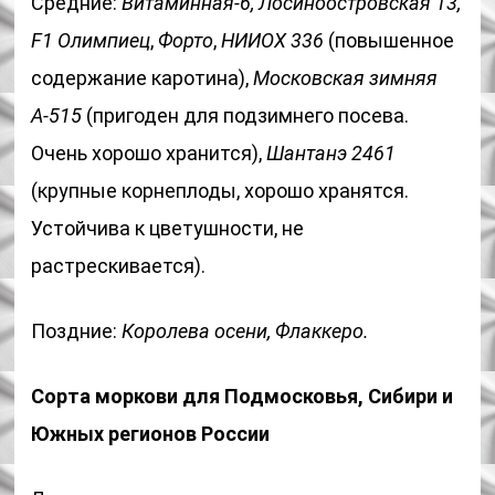
Средние:
Витаминная-6, Лосиноостровская 13,
F1 Олимпиец
,
Форто
,
НИИОХ 336
(повышенное
содержание каротина),
Московская зимняя
А-515
(пригоден для подзимнего посева.
Очень хорошо хранится),
Шантанэ 2461
(крупные корнеплоды, хорошо хранятся.
Устойчива к цветушности, не
растрескивается).
Поздние:
Королева осени, Флаккеро.
Сорта моркови для Подмосковья, Сибири и
Южных регионов России