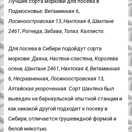
Лучшие сорта моркови для посева в
Подмосковье:
Витаминная 6
,
Лосиноостровская 13
,
Нантская 4
,
Шантане
2461
,
Рогнеда
,
Забава
,
Топаз
.
Каллисто
.
Для посева в Сибири подойдут сорта
моркови:
Даяна, Настена-сластена, Королева
осени, Шантане 2461, Нантская 4, Витаминная
6, Несравненная, Лосиноостровская 13,
Алтайская укороченная
. Сорт
Шантенэ
был
выведен на барнаульской опытной станции и
как никакой другой подходит к посеву в
Сибири, отличается грушевидной формой и
белой мякотью.