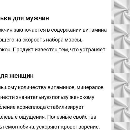
дька для мужчин
ужчин заключается в содержании витамина
ющего на скорость набора массы,
он. Продукт известен тем, что устраняет
для женщин
ольшому количеству витаминов, минералов
инести значительную пользу женскому
ебление корнеплода стабилизирует
болевые ощущения. Полезные свойства
 гемоглобина, ускоряют кроветворение,