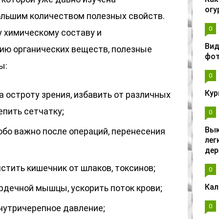
огу
ольшим количеством полезных свойств.
0
 химическому составу и
Вид
ию органических веществ, полезные
фо
ы:
0
Кур
 остроту зрения, избавить от различных
епить сетчатку;
0
Вык
обо важно после операций, перенесения
лег
дер
стить кишечник от шлаков, токсинов;
0
Кал
рдечной мышцы, ускорить поток крови;
0
внутричерепное давление;