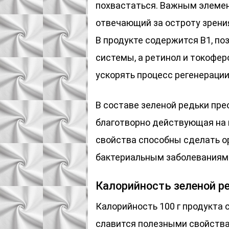
похвастаться. Важным элемен
отвечающий за остроту зрения
В продукте содержится В1, п
системы, а ретинол и токофер
ускорять процесс регенерации
В составе зеленой редьки пре
благотворно действующая на 
свойства способны сделать о
бактериальным заболеваниям
Калорийность зеленой р
Калорийность 100 г продукта 
славится полезными свойства