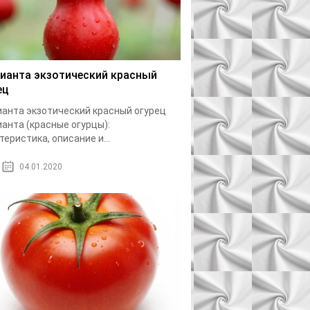
ианта экзотический красный
ец
анта экзотический красный огурец
анта (красные огурцы):
теристика, описание и...
04.01.2020