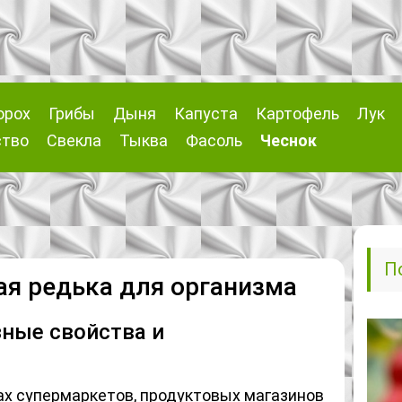
орох
Грибы
Дыня
Капуста
Картофель
Лук
ство
Свекла
Тыква
Фасоль
Чеснок
П
ая редька для организма
зные свойства и
ах супермаркетов, продуктовых магазинов