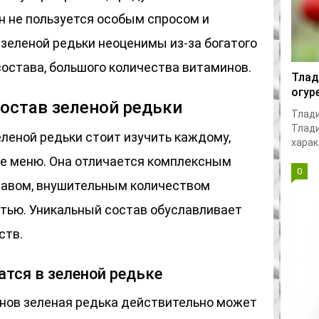
н не пользуется особым спросом и
зеленой редьки неоценимы из-за богатого
состава, большого количества витаминов.
Тлад
огур
остав зеленой редьки
Тлади
Тлади
еленой редьки стоит изучить каждому,
харак
ое меню. Она отличается комплексным
0
авом, внушительным количеством
стью. Уникальный состав обуславливает
ств.
тся в зеленой редьке
нов зеленая редька действительно может