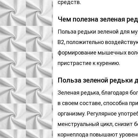
средств.
Чем полезна зеленая ре
Польза редьки зеленой для м
В2, положительно воздейству
формирование мышечных волок
пристрастие к курению.
Польза зеленой редьки 
Зеленая редька, благодаря б
в своем составе, способна пр
организму. Регулярное употр
менструальный цикл, снизит 
корнеплода повышают уровень