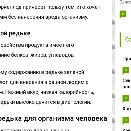
Болез
рнеплод принесет пользу тем, кто хочет
0
мм без нанесения вреда организму.
ой редьке
С
 свойства продукта имеет его
ние белков, жиров, углеводов:
При
0
ому содержанию в редьке зеленой
Сек
уют для внесения в рацион людям с
рас
. Нежный вкус, низкая калорийность,
0
едьки высоко ценится в диетологии.
Хво
редька для организма человека
0
д которой уже давно изучена
Как