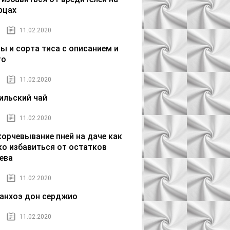
рцах
11.02.2020
ы и сорта тиса с описанием и
то
11.02.2020
ильский чай
11.02.2020
орчевывание пней на даче как
ко избавиться от остатков
ева
11.02.2020
анхоэ дон серджио
11.02.2020