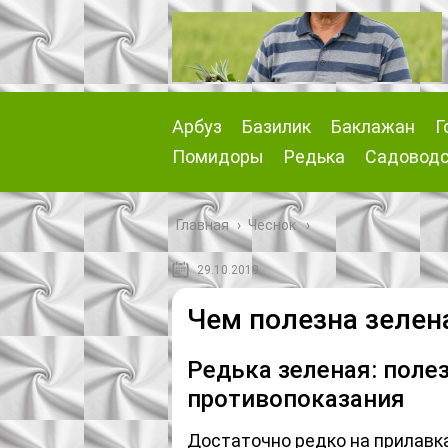
Арбуз
Базилик
Баклажан
Г
Помидоры
Редька
Садовод
Главная
›
Чеснок
29.10.2019
Чем полезна зелен
Редька зеленая: поле
противопоказания
Достаточно редко на прилавк