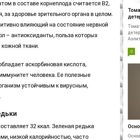
том в составе корнеплода считается В2,
Тома
, за здоровье зрительного органа в целом.
дете
озитивно влияющий на состояние нервной
Тома
детер
ол – антиоксиданты, польза которых
Аэлит
 кожной ткани.
0
обладает аскорбиновая кислота,
иммунитет человека. Ее полезные
рганизм устойчивым к вирусным,
.
едьки
составляет 32 ккал. Зеленая редька
Осно
ми, низкой калорийностью, часто
Основ